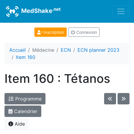
.net
MedShake
Inscription
Connexion
Accueil
Médecine
ECN
ECN planner 2023
Item 160
Item 160 : Tétanos
Programme
Calendrier
Aide