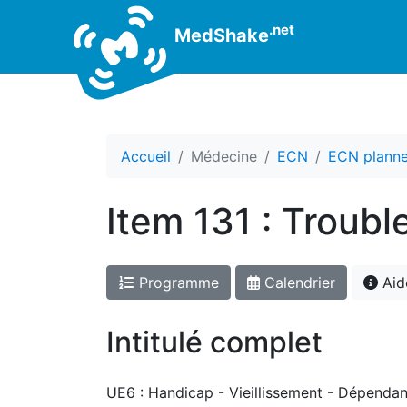
.net
MedShake
Accueil
Médecine
ECN
ECN plann
Item 131 : Troubl
Programme
Calendrier
Aid
Intitulé complet
UE6 : Handicap - Vieillissement - Dépendan