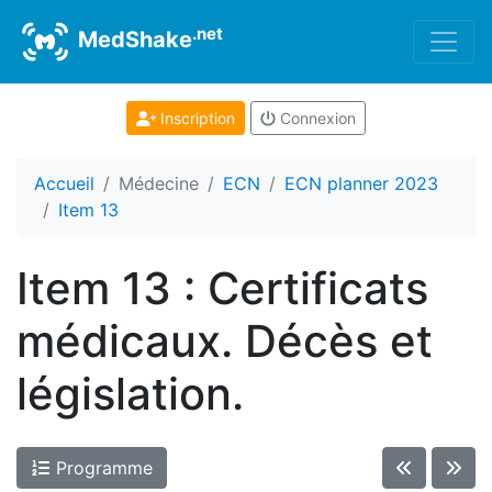
.net
MedShake
Inscription
Connexion
Accueil
Médecine
ECN
ECN planner 2023
Item 13
Item 13 : Certificats
médicaux. Décès et
législation.
Programme