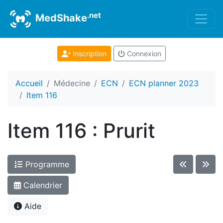
.net
MedShake
Inscription
Connexion
Accueil
Médecine
ECN
ECN planner 2023
Item 116
Item 116 : Prurit
Programme
Calendrier
Aide