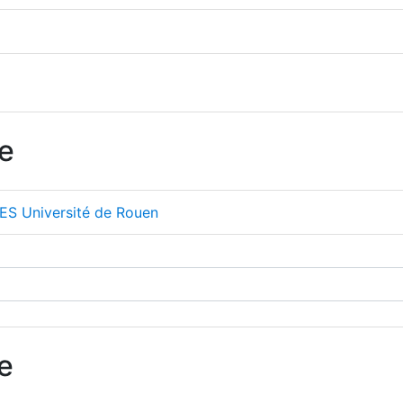
e
S Université de Rouen
e