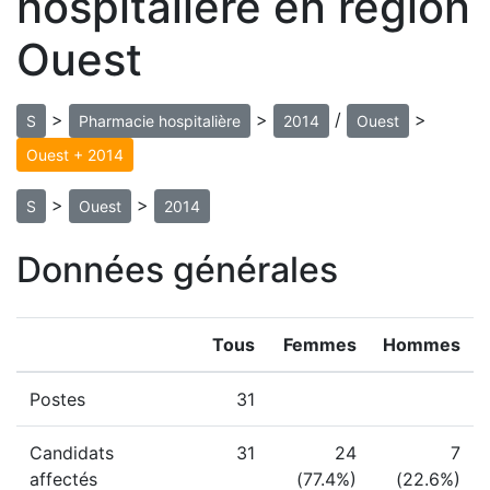
hospitalière en région
Ouest
>
>
/
>
S
Pharmacie hospitalière
2014
Ouest
Ouest + 2014
>
>
S
Ouest
2014
Données générales
Tous
Femmes
Hommes
Postes
31
Candidats
31
24
7
affectés
(77.4%)
(22.6%)