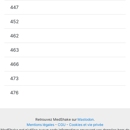
447
452
462
463
466
473
476
Retrouvez MedShake sur
Mastodon
.
Mentions légales
-
CGU
-
Cookies et vie privée
MedShake.net n'utilise aucun code informatique envoyant vos données hors de