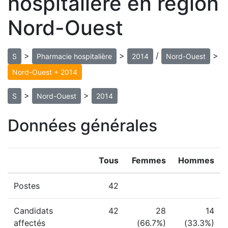
hospitalière en région
Nord-Ouest
>
>
/
>
S
Pharmacie hospitalière
2014
Nord-Ouest
Nord-Ouest + 2014
>
>
S
Nord-Ouest
2014
Données générales
Tous
Femmes
Hommes
Postes
42
Candidats
42
28
14
affectés
(66.7%)
(33.3%)