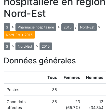
hospitalière en région
Nord-Est
>
>
/
>
S
Pharmacie hospitalière
2015
Nord-Est
Nord-Est + 2015
>
>
S
Nord-Est
2015
Données générales
Tous
Femmes
Hommes
Postes
35
Candidats
35
23
12
affectés
(65.7%)
(34.3%)