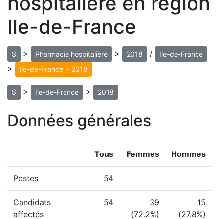
hospitalière en région
Ile-de-France
>
>
/
S
Pharmacie hospitalière
2018
Ile-de-France
>
Ile-de-France + 2018
>
>
S
Ile-de-France
2018
Données générales
Tous
Femmes
Hommes
Postes
54
Candidats
54
39
15
affectés
(72.2%)
(27.8%)