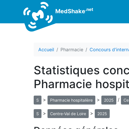
.net
MedShake
Accueil
Pharmacie
Concours d'intern
Statistiques con
Pharmacie hospita
>
>
/
S
Pharmacie hospitalière
2025
Ce
>
>
S
Centre-Val de Loire
2025