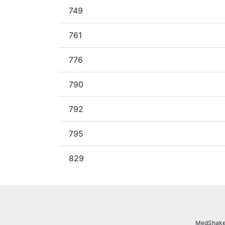
749
761
776
790
792
795
829
MedShake.n