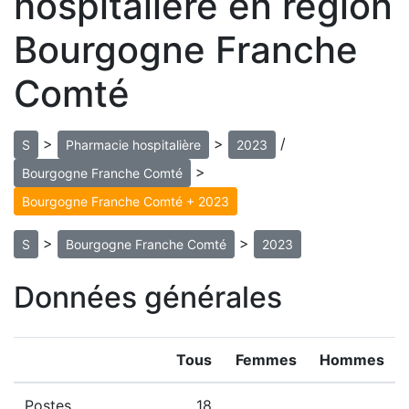
hospitalière en région
Bourgogne Franche
Comté
>
>
/
S
Pharmacie hospitalière
2023
>
Bourgogne Franche Comté
Bourgogne Franche Comté + 2023
>
>
S
Bourgogne Franche Comté
2023
Données générales
Tous
Femmes
Hommes
Postes
18