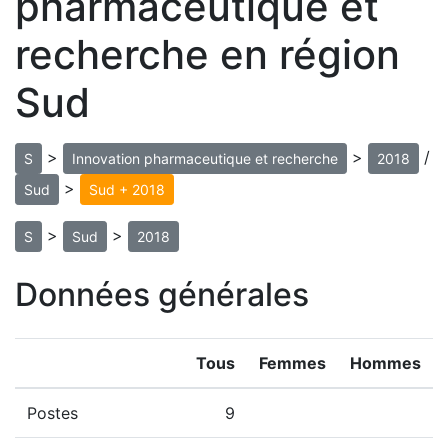
pharmaceutique et
recherche en région
Sud
>
>
/
S
Innovation pharmaceutique et recherche
2018
>
Sud
Sud + 2018
>
>
S
Sud
2018
Données générales
Tous
Femmes
Hommes
Postes
9