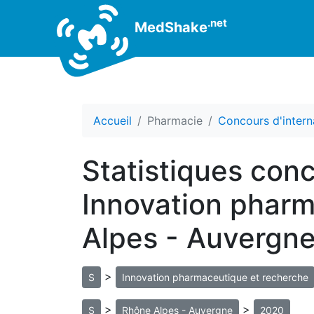
.net
MedShake
Accueil
Pharmacie
Concours d'intern
Statistiques con
Innovation pharm
Alpes - Auvergn
>
S
Innovation pharmaceutique et recherche
>
>
S
Rhône Alpes - Auvergne
2020