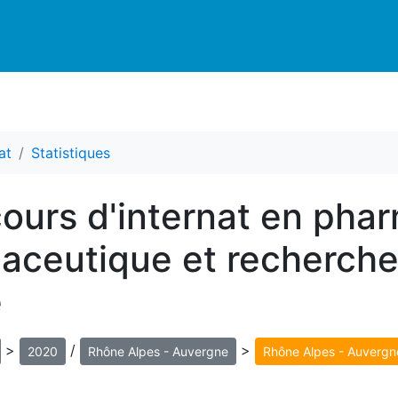
at
Statistiques
cours d'internat en pha
aceutique et recherche
e
>
/
>
2020
Rhône Alpes - Auvergne
Rhône Alpes - Auvergn