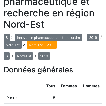
pharmaceutique et
recherche en région
Nord-Est
>
>
/
S
Innovation pharmaceutique et recherche
2019
>
Nord-Est
Nord-Est + 2019
>
>
S
Nord-Est
2019
Données générales
Tous
Femmes
Hommes
Postes
5