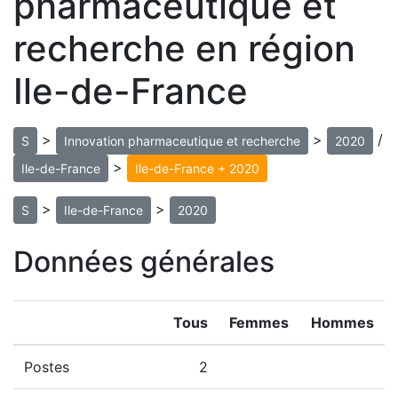
pharmaceutique et
recherche en région
Ile-de-France
>
>
/
S
Innovation pharmaceutique et recherche
2020
>
Ile-de-France
Ile-de-France + 2020
>
>
S
Ile-de-France
2020
Données générales
Tous
Femmes
Hommes
Postes
2