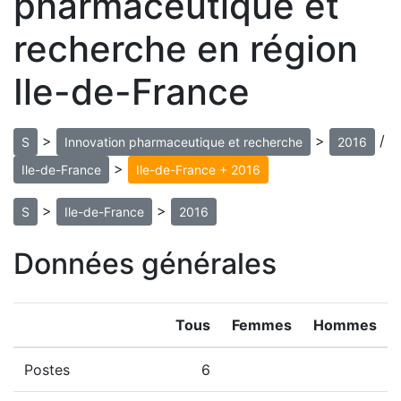
pharmaceutique et
recherche en région
Ile-de-France
>
>
/
S
Innovation pharmaceutique et recherche
2016
>
Ile-de-France
Ile-de-France + 2016
>
>
S
Ile-de-France
2016
Données générales
Tous
Femmes
Hommes
Postes
6