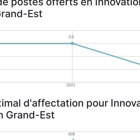
de postes offerts en Innovati
Grand-Est
3.0
2021
imal d'affectation pour Inno
on Grand-Est
606