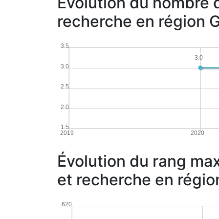
Évolution du nombre 
recherche en région 
3.5
3.0
3.0
2.5
2.0
1.5
2019
2020
Évolution du rang max
et recherche en régi
620