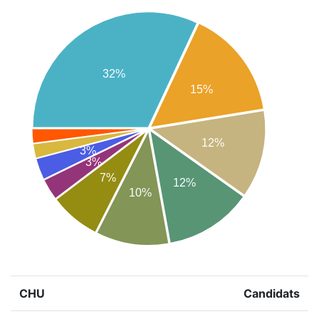
32%
15%
12%
3%
3%
7%
12%
10%
CHU
Candidats