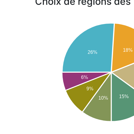
Choix de régions des
18%
26%
6%
9%
15%
10%