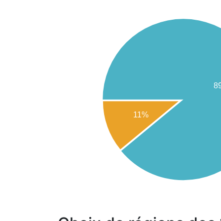
8
11%