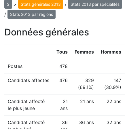
>
/
S
Stats générales 2013
Stats 2013 par spécialités
/
Stats 2013 par régions
Données générales
Tous
Femmes
Hommes
Postes
478
Candidats affectés
476
329
147
(69.1%)
(30.9%)
Candidat affecté
21
21 ans
22 ans
le plus jeune
ans
Candidat affecté
36
36 ans
32 ans