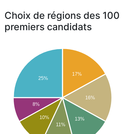
Choix de régions des 100
premiers candidats
17%
25%
16%
8%
10%
13%
11%