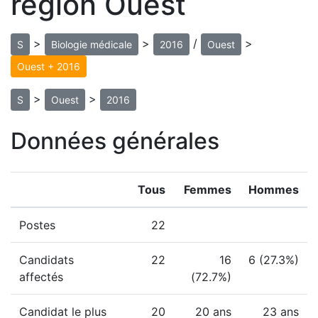
région Ouest
>
>
/
>
S
Biologie médicale
2016
Ouest
Ouest + 2016
>
>
S
Ouest
2016
Données générales
Tous
Femmes
Hommes
Postes
22
Candidats
22
16
6 (27.3%)
affectés
(72.7%)
Candidat le plus
20
20 ans
23 ans