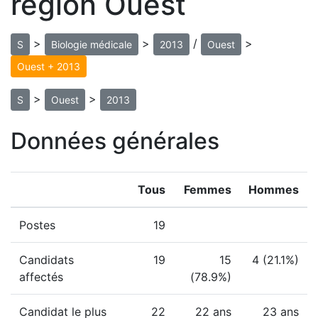
région Ouest
>
>
/
>
S
Biologie médicale
2013
Ouest
Ouest + 2013
>
>
S
Ouest
2013
Données générales
Tous
Femmes
Hommes
Postes
19
Candidats
19
15
4 (21.1%)
affectés
(78.9%)
Candidat le plus
22
22 ans
23 ans