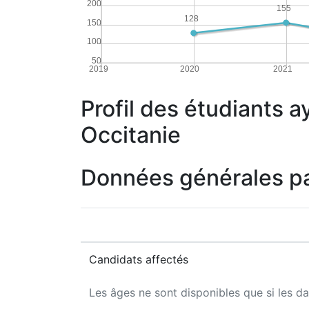
200
155
128
150
100
50
2019
2020
2021
Profil des étudiants a
Occitanie
Données générales p
Candidats affectés
Les âges ne sont disponibles que si les da