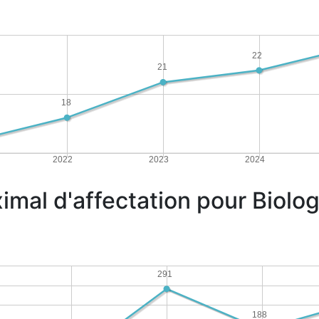
22
21
18
2022
2023
2024
imal d'affectation pour Biolo
291
188