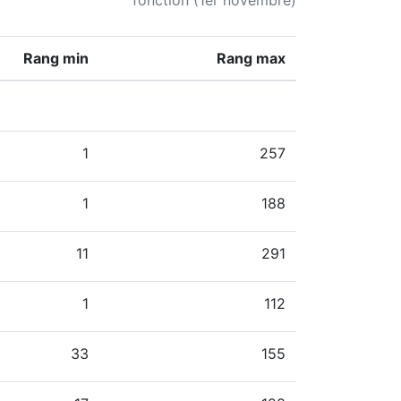
fonction (1er novembre)
Rang min
Rang max
1
257
1
188
11
291
1
112
33
155