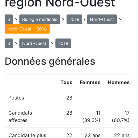
région Nord-Ouest
>
>
/
>
S
Biologie médicale
2018
Nord-Ouest
Nord-Ouest + 2018
>
>
S
Nord-Ouest
2018
Données générales
Tous
Femmes
Hommes
Postes
28
Candidats
28
11
17
affectés
(39.3%)
(60.7%)
Candidat le plus
22
22 ans
22 ans