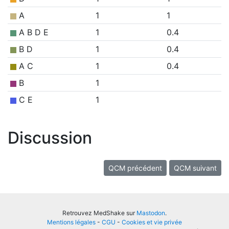
A
1
1
A B D E
1
0.4
B D
1
0.4
A C
1
0.4
B
1
C E
1
Discussion
QCM précédent
QCM suivant
Retrouvez MedShake sur
Mastodon
.
Mentions légales
-
CGU
-
Cookies et vie privée