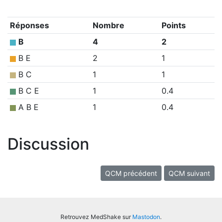
Réponses
Nombre
Points
B
4
2
B E
2
1
B C
1
1
B C E
1
0.4
A B E
1
0.4
Discussion
QCM précédent
QCM suivant
Retrouvez MedShake sur
Mastodon
.