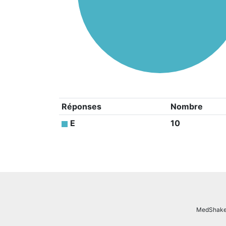
Réponses
Nombre
E
10
MedShake.n