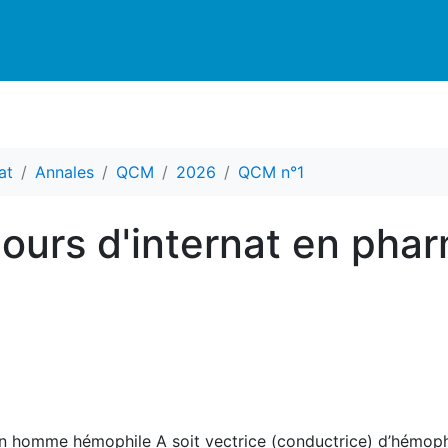
at
Annales
QCM
2026
QCM n°1
ours d'internat en pha
d’un homme hémophile A soit vectrice (conductrice) d’hémoph