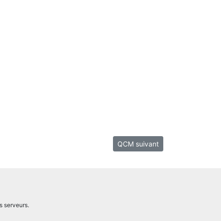
QCM suivant
s serveurs.