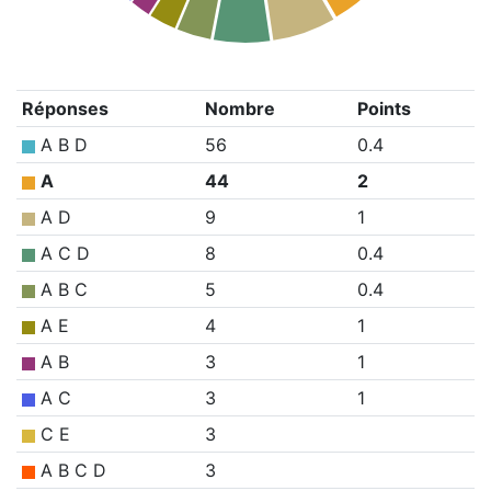
Réponses
Nombre
Points
A B D
56
0.4
A
44
2
A D
9
1
A C D
8
0.4
A B C
5
0.4
A E
4
1
A B
3
1
A C
3
1
C E
3
A B C D
3