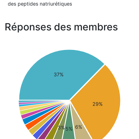
des peptides natriurétiques
Réponses des membres
37%
29%
6%
3%
5%