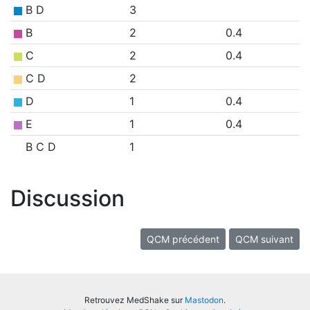
B D
3
B
2
0.4
C
2
0.4
C D
2
D
1
0.4
E
1
0.4
B C D
1
Discussion
QCM précédent
QCM suivant
Retrouvez MedShake sur
Mastodon
.