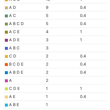
A D
9
0.4
A C
5
0.4
A B C D
5
0.4
A C E
4
1
A D E
3
1
A B C
3
C D
2
0.4
B C D E
2
0.4
A B D E
2
0.4
A
2
C D E
1
1
A E
1
0.4
A B E
1