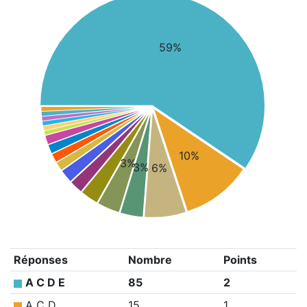
59%
10%
3%
3%
6%
Réponses
Nombre
Points
A C D E
85
2
A C D
15
1