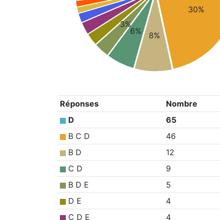
30%
3%
6%
8%
Réponses
Nombre
D
65
B C D
46
B D
12
C D
9
B D E
5
D E
4
C D E
4