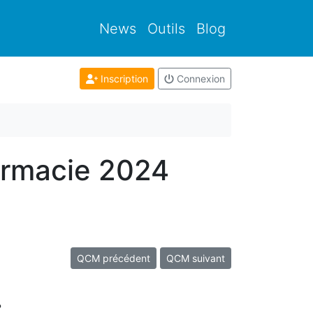
News
Outils
Blog
Inscription
Connexion
armacie 2024
QCM précédent
QCM suivant
?