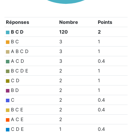
Réponses
Nombre
Points
B C D
120
2
B C
3
1
A B C D
3
1
A C D
3
0.4
B C D E
2
1
C D
2
1
B D
2
1
C
2
0.4
B C E
2
0.4
A C E
2
C D E
1
0.4