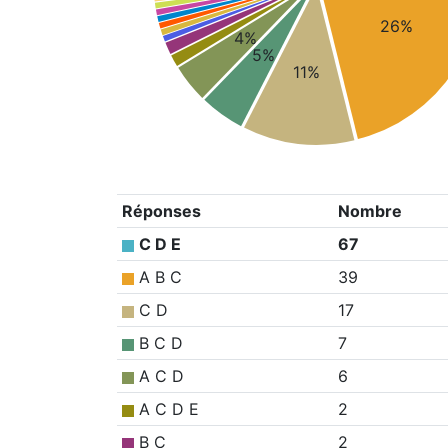
26%
4%
5%
11%
Réponses
Nombre
C D E
67
A B C
39
C D
17
B C D
7
A C D
6
A C D E
2
B C
2