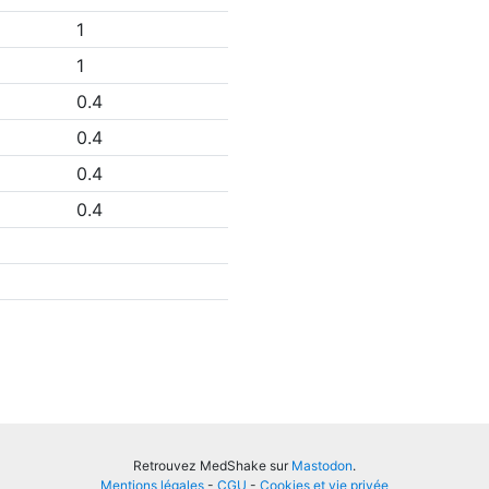
1
1
0.4
0.4
0.4
0.4
Retrouvez MedShake sur
Mastodon
.
Mentions légales
-
CGU
-
Cookies et vie privée