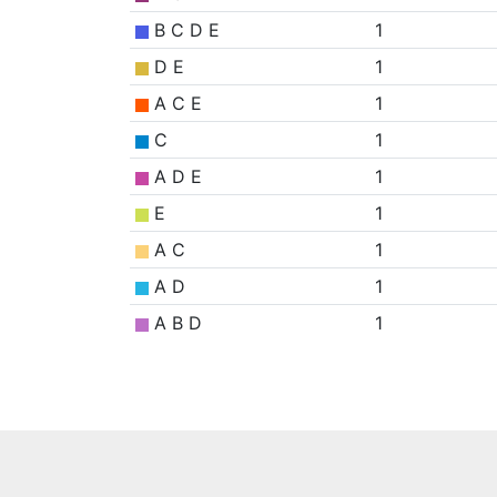
B C D E
1
D E
1
A C E
1
C
1
A D E
1
E
1
A C
1
A D
1
A B D
1