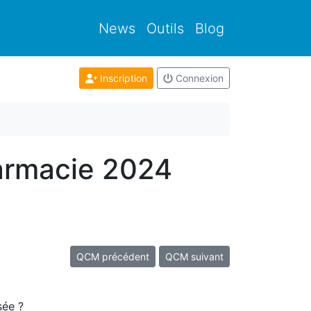
News
Outils
Blog
Inscription
Connexion
armacie 2024
QCM précédent
QCM suivant
sée ?