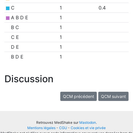
C
1
0.4
A B D E
1
B C
1
C E
1
D E
1
B D E
1
Discussion
QCM précédent
QCM suivant
Retrouvez MedShake sur
Mastodon
.
Mentions légales
-
CGU
-
Cookies et vie privée