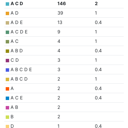
A C D
146
2
A D
39
1
A D E
13
0.4
A C D E
9
1
A C
4
1
A B D
4
0.4
C D
3
1
A B C D E
3
0.4
A B C D
2
1
A
2
0.4
A C E
2
0.4
A B
2
B
2
D
1
0.4