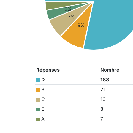
3%
7%
9%
Réponses
Nombre
D
188
B
21
C
16
E
8
A
7