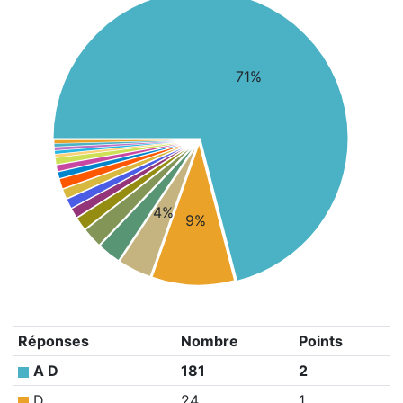
71%
4%
9%
Réponses
Nombre
Points
A D
181
2
D
24
1