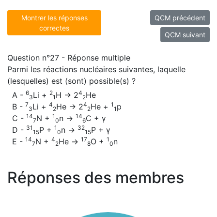
Montrer les réponses
QCM précédent
correctes
QCM suivant
Question n°27 - Réponse multiple
Parmi les réactions nucléaires suivantes, laquelle
(lesquelles) est (sont) possible(s) ?
6
2
4
A -
Li +
H -> 2
He
3
1
2
7
4
4
1
B -
Li +
He -> 2
He +
p
3
2
2
1
14
1
14
C -
N +
n ->
C + γ
7
0
6
31
1
32
D -
P +
n ->
P + γ
15
0
15
14
4
17
1
E -
N +
He ->
O +
n
7
2
8
0
Réponses des membres