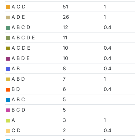
A C D
51
1
A D E
26
1
A B C D
12
0.4
A B C D E
11
A C D E
10
0.4
A B D E
10
0.4
A B
8
0.4
A B D
7
1
B D
6
0.4
A B C
5
B C D
5
A
3
1
C D
2
0.4