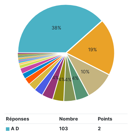
38%
19%
10%
4%
4%
4%
4%
Réponses
Nombre
Points
A D
103
2