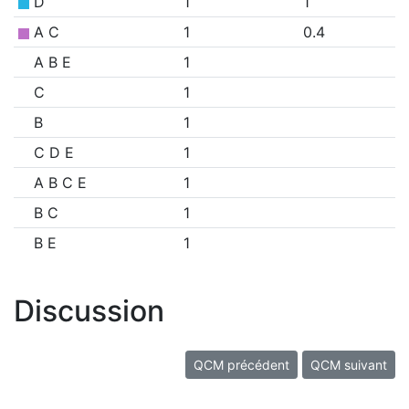
D
1
1
A C
1
0.4
A B E
1
C
1
B
1
C D E
1
A B C E
1
B C
1
B E
1
Discussion
QCM précédent
QCM suivant