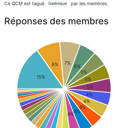
Ce QCM est tagué
par les membres.
Galénique
Réponses des membres
7%
8%
6%
5%
15%
5%
5%
4%
4%
4%
4%
4%