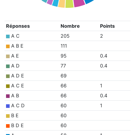
Réponses
Nombre
Points
A C
205
2
A B E
111
A E
95
0.4
A D
77
0.4
A D E
69
A C E
66
1
A B
66
0.4
A C D
60
1
B E
60
B D E
60