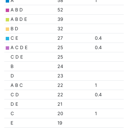
A
58
1
A B D
52
A B D E
39
B D
32
C E
27
0.4
A C D E
25
0.4
C D E
25
B
24
D
23
A B C
22
1
C D
22
0.4
D E
21
C
20
1
E
19