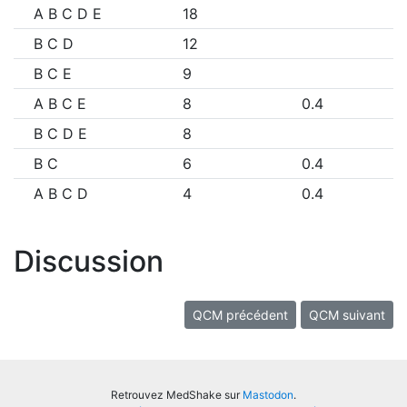
A B C D E
18
B C D
12
B C E
9
A B C E
8
0.4
B C D E
8
B C
6
0.4
A B C D
4
0.4
Discussion
QCM précédent
QCM suivant
Retrouvez MedShake sur
Mastodon
.