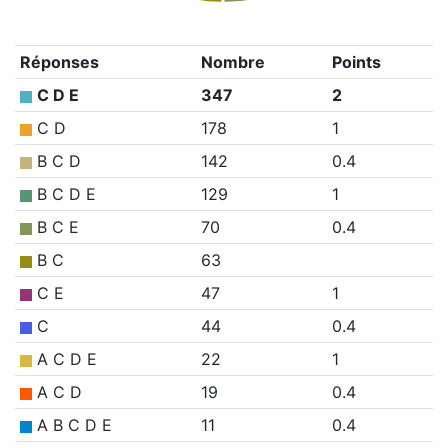
Réponses
Nombre
Points
C D E
347
2
C D
178
1
B C D
142
0.4
B C D E
129
1
B C E
70
0.4
B C
63
C E
47
1
C
44
0.4
A C D E
22
1
A C D
19
0.4
A B C D E
11
0.4