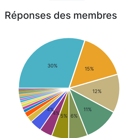
Réponses des membres
30%
15%
12%
4%
11%
4%
5%
6%