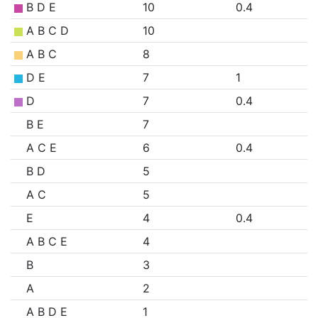
B D E
10
0.4
A B C D
10
A B C
8
D E
7
1
D
7
0.4
B E
7
A C E
6
0.4
B D
5
A C
5
E
4
0.4
A B C E
4
B
3
A
2
A B D E
1