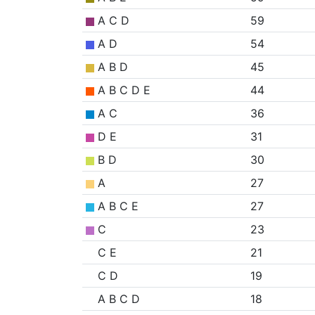
A C D
59
A D
54
A B D
45
A B C D E
44
A C
36
D E
31
B D
30
A
27
A B C E
27
C
23
C E
21
C D
19
A B C D
18