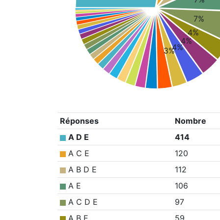
7%
4%
4%
4%
3%
Réponses
Nombre
A D E
414
A C E
120
A B D E
112
A E
106
A C D E
97
A B E
59