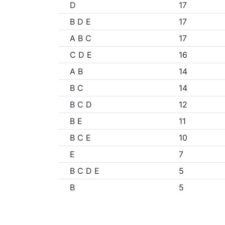
D
17
B D E
17
A B C
17
C D E
16
A B
14
B C
14
B C D
12
B E
11
B C E
10
E
7
B C D E
5
B
5