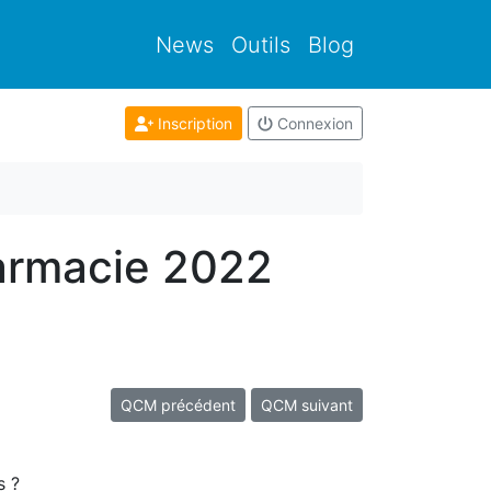
News
Outils
Blog
Inscription
Connexion
armacie 2022
QCM précédent
QCM suivant
s ?