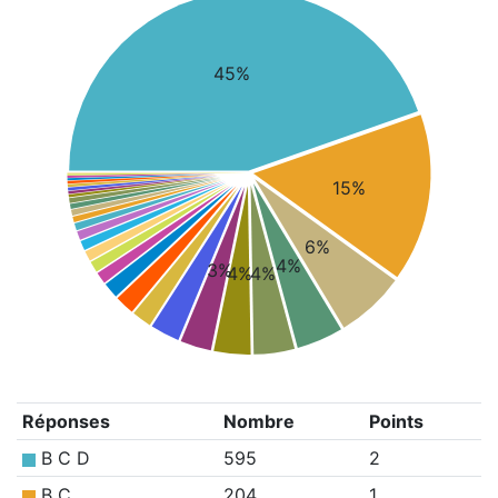
45%
15%
6%
4%
3%
4%
4%
Réponses
Nombre
Points
B C D
595
2
B C
204
1