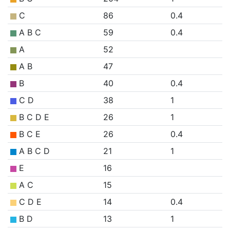
C
86
0.4
A B C
59
0.4
A
52
A B
47
B
40
0.4
C D
38
1
B C D E
26
1
B C E
26
0.4
A B C D
21
1
E
16
A C
15
C D E
14
0.4
B D
13
1