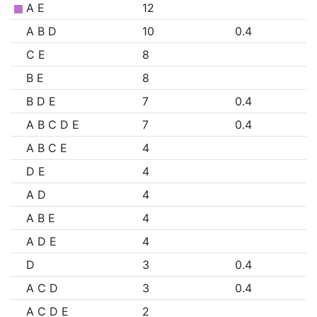
A E
12
A B D
10
0.4
C E
8
B E
8
B D E
7
0.4
A B C D E
7
0.4
A B C E
4
D E
4
A D
4
A B E
4
A D E
4
D
3
0.4
A C D
3
0.4
A C D E
2