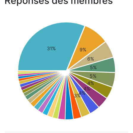
Réponses des membres
31%
9%
6%
5%
5%
4%
4%
4%
3%