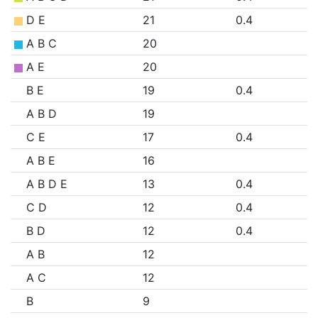
D E
21
0.4
A B C
20
A E
20
B E
19
0.4
A B D
19
C E
17
0.4
A B E
16
A B D E
13
0.4
C D
12
0.4
B D
12
0.4
A B
12
A C
12
B
9