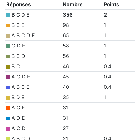
Réponses
Nombre
Points
B C D E
356
2
B C E
98
1
A B C D E
65
1
C D E
58
1
B C D
56
1
B C
46
0.4
A C D E
45
0.4
A B C E
40
0.4
B D E
35
1
A C E
31
A D E
31
A C D
27
A B C D
21
0.4