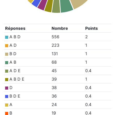
Réponses
Nombre
Points
A B D
556
2
A D
223
1
B D
131
1
A B
68
1
A D E
45
0.4
A B D E
39
1
D
38
0.4
B D E
36
0.4
A
24
0.4
B
19
0.4