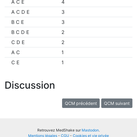
A C E
4
A C D E
3
B C E
3
B C D E
2
C D E
2
A C
1
C E
1
Discussion
QCM précédent
QCM suivant
Retrouvez MedShake sur
Mastodon
.
Mentions légales
-
CGU
-
Cookies et vie privée