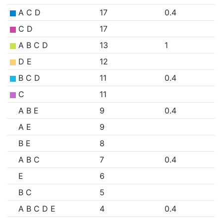
A C D
17
0.4
C D
17
A B C D
13
1
D E
12
B C D
11
0.4
C
11
A B E
9
0.4
A E
9
B E
8
A B C
7
0.4
E
6
B C
5
A B C D E
4
0.4