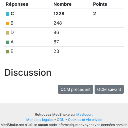
Réponses
Nombre
Points
C
1228
2
B
248
D
86
A
67
E
23
Discussion
QCM précédent
QCM suivant
Retrouvez MedShake sur
Mastodon
.
Mentions légales
-
CGU
-
Cookies et vie privée
MedShake.net n'utilise aucun code informatique envoyant vos données hors de