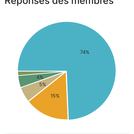
Réponses des membres
74%
4%
5%
15%