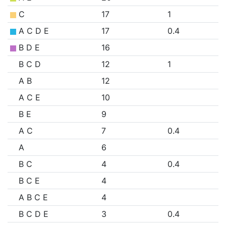
C
17
1
A C D E
17
0.4
B D E
16
B C D
12
1
A B
12
A C E
10
B E
9
A C
7
0.4
A
6
B C
4
0.4
B C E
4
A B C E
4
B C D E
3
0.4