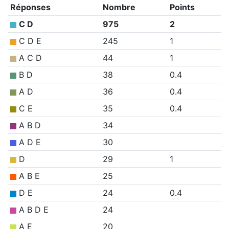
Réponses
Nombre
Points
C D
975
2
C D E
245
1
A C D
44
1
B D
38
0.4
A D
36
0.4
C E
35
0.4
A B D
34
A D E
30
D
29
1
A B E
25
D E
24
0.4
A B D E
24
A E
20