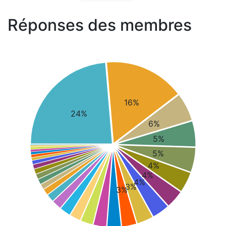
Réponses des membres
16%
24%
6%
5%
5%
4%
4%
4%
3%
3%