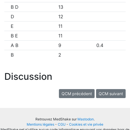
B D
13
D
12
E
11
B E
11
A B
9
0.4
B
2
Discussion
QCM précédent
QCM suivant
Retrouvez MedShake sur
Mastodon
.
Mentions légales
-
CGU
-
Cookies et vie privée
MedShake.net n'utilise aucun code informatique envoyant vos données hors de