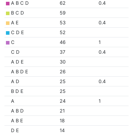
A B C D
62
0.4
B C D
59
A E
53
0.4
C D E
52
C
46
1
C D
37
0.4
A D E
30
A B D E
26
A D
25
0.4
B D E
25
A
24
1
A B D
21
A B E
18
D E
14