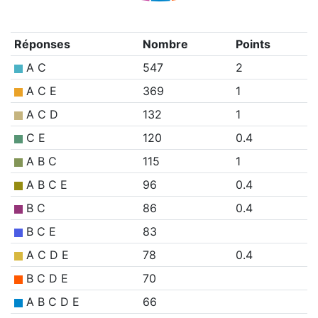
Réponses
Nombre
Points
A C
547
2
A C E
369
1
A C D
132
1
C E
120
0.4
A B C
115
1
A B C E
96
0.4
B C
86
0.4
B C E
83
A C D E
78
0.4
B C D E
70
A B C D E
66