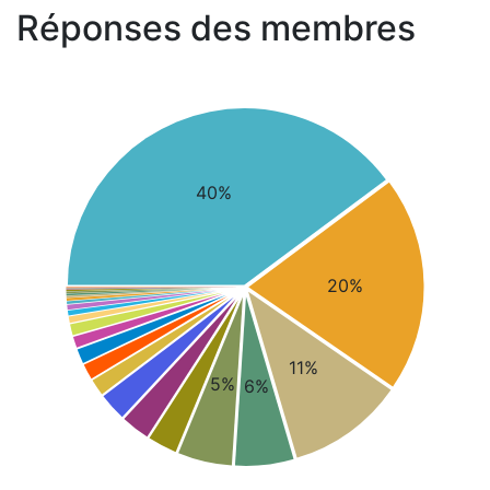
Réponses des membres
40%
20%
11%
5%
6%