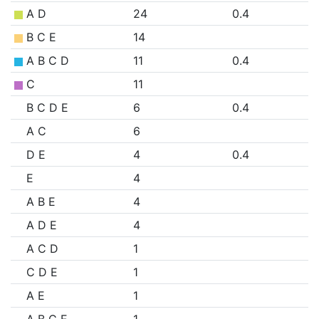
A D
24
0.4
B C E
14
A B C D
11
0.4
C
11
B C D E
6
0.4
A C
6
D E
4
0.4
E
4
A B E
4
A D E
4
A C D
1
C D E
1
A E
1