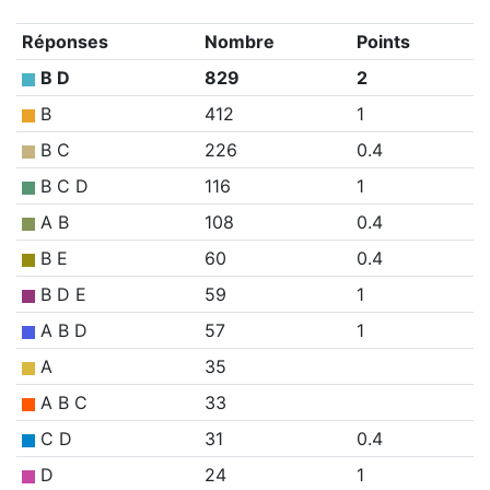
Réponses
Nombre
Points
B D
829
2
B
412
1
B C
226
0.4
B C D
116
1
A B
108
0.4
B E
60
0.4
B D E
59
1
A B D
57
1
A
35
A B C
33
C D
31
0.4
D
24
1