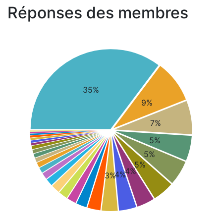
Réponses des membres
35%
9%
7%
5%
5%
5%
4%
4%
3%