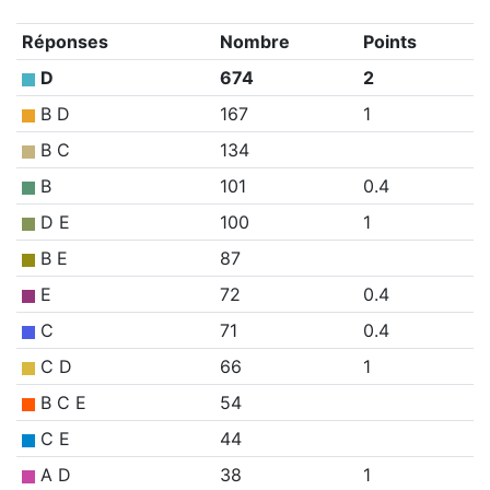
Réponses
Nombre
Points
D
674
2
B D
167
1
B C
134
B
101
0.4
D E
100
1
B E
87
E
72
0.4
C
71
0.4
C D
66
1
B C E
54
C E
44
A D
38
1