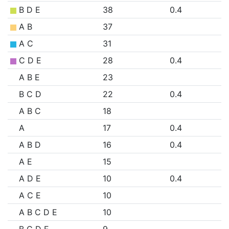
B D E
38
0.4
A B
37
A C
31
C D E
28
0.4
A B E
23
B C D
22
0.4
A B C
18
A
17
0.4
A B D
16
0.4
A E
15
A D E
10
0.4
A C E
10
A B C D E
10