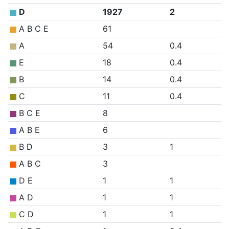
D
1927
2
A B C E
61
A
54
0.4
E
18
0.4
B
14
0.4
C
11
0.4
B C E
8
A B E
6
B D
3
1
A B C
3
D E
1
1
A D
1
1
C D
1
1