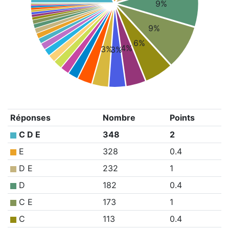
9%
9%
6%
4%
3%
3%
Réponses
Nombre
Points
C D E
348
2
E
328
0.4
D E
232
1
D
182
0.4
C E
173
1
C
113
0.4