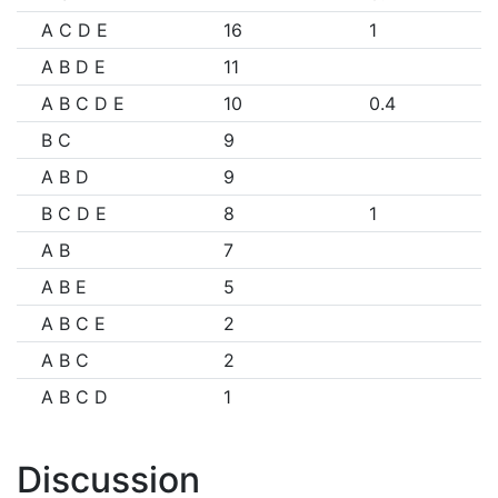
A C D E
16
1
A B D E
11
A B C D E
10
0.4
B C
9
A B D
9
B C D E
8
1
A B
7
A B E
5
A B C E
2
A B C
2
A B C D
1
Discussion