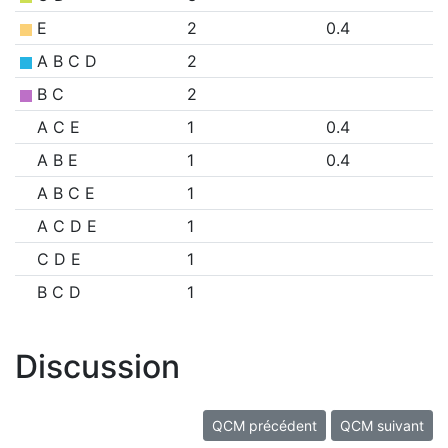
E
2
0.4
A B C D
2
B C
2
A C E
1
0.4
A B E
1
0.4
A B C E
1
A C D E
1
C D E
1
B C D
1
Discussion
QCM précédent
QCM suivant