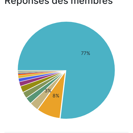
Réponses des membres
77%
3%
8%