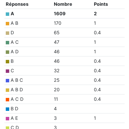
Réponses
Nombre
Points
A
1609
2
A B
170
1
D
65
0.4
A C
47
1
A D
46
1
B
46
0.4
C
32
0.4
A B C
25
0.4
A B D
20
0.4
A C D
11
0.4
B D
4
A E
3
1
C D
3